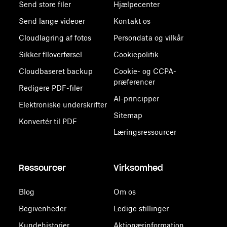
Send store filer
Hjælpecenter
Send lange videoer
Kontakt os
Cloudlagring af fotos
Persondata og vilkår
Sikker filoverførsel
Cookiepolitik
Cloudbaseret backup
Cookie- og CCPA-
præferencer
Redigere PDF-filer
AI-principper
Elektroniske underskrifter
Sitemap
Konvertér til PDF
Læringsressourcer
Ressourcer
Virksomhed
Blog
Om os
Begivenheder
Ledige stillinger
Kundehistorier
Aktionærinformation