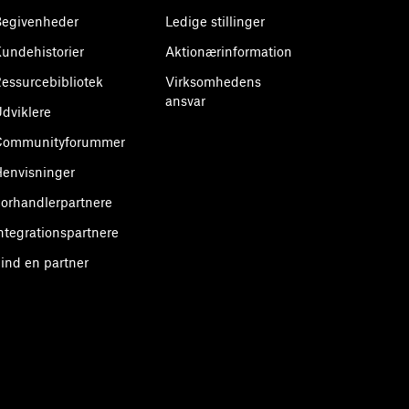
egivenheder
Ledige stillinger
undehistorier
Aktionærinformation
essurcebibliotek
Virksomhedens
ansvar
dviklere
Communityforummer
envisninger
orhandlerpartnere
ntegrationspartnere
ind en partner