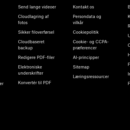
Send lange videoer
Kontakt os
B
Cloudlagring af
Persondata og
K
fotos
vilkår
R
Sikker filoverførsel
Cookiepolitik
U
Cloudbaseret
Cookie- og CCPA-
backup
præferencer
H
Redigere PDF-filer
AI-principper
F
Elektroniske
Sitemap
underskrifter
I
Læringsressourcer
Konvertér til PDF
er
F