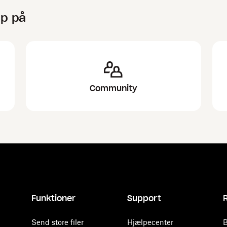
lp på
Community
Funktioner
Support
Send store filer
Hjælpecenter
B