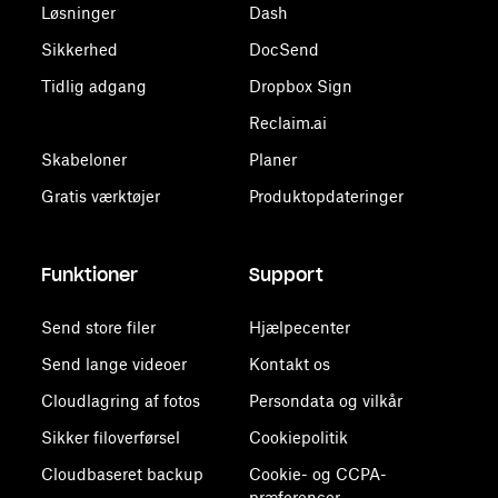
Løsninger
Dash
Sikkerhed
DocSend
Tidlig adgang
Dropbox Sign
Reclaim.ai
Skabeloner
Planer
Gratis værktøjer
Produktopdateringer
Funktioner
Support
Send store filer
Hjælpecenter
Send lange videoer
Kontakt os
Cloudlagring af fotos
Persondata og vilkår
Sikker filoverførsel
Cookiepolitik
Cloudbaseret backup
Cookie- og CCPA-
præferencer