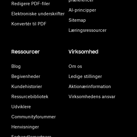
Redigere PDF-filer
AI-principper
Elektroniske underskrifter
Sitemap
Konvertér til PDF
Læringsressourcer
Ressourcer
Virksomhed
Blog
Om os
Begivenheder
Ledige stillinger
Kundehistorier
Aktionærinformation
Ressurcebibliotek
Virksomhedens ansvar
Udviklere
Communityforummer
Henvisninger
Forhandlerpartnere