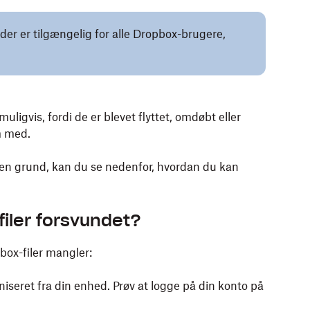
 der er tilgængelig for alle Dropbox-brugere,
ligvis, fordi de er blevet flyttet, omdøbt eller
m med.
den grund, kan du se nedenfor, hvordan du kan
filer forsvundet?
pbox-filer mangler:
niseret fra din enhed. Prøv at logge på din konto på