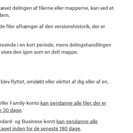
hævet delingen af filerne eller mapperne, kan ved et
 dem.
e filer afhænger af den versionshistorik, der er
rsvinde i en kort periode, mens delingshandlingen
, vises den igen som en delt mappe.
lev flyttet, omdøbt eller slettet af dig eller af en,
eller Family-konto
kan gendanne alle filer, der er
te 30 dage
.
andard- og Business-konti
kan gendanne alle
retaget inden for de seneste 180 dage
.