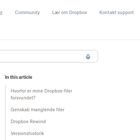
er
Community
Lær om Dropbox
Kontakt support
In this article
Hvorfor er mine Dropbox-filer
forsvundet?
Genskab manglende filer
Dropbox Rewind
Versionshistorik