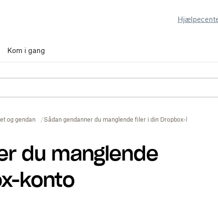
Hjælpecent
Kom i gang
let og gendan
Sådan gendanner du manglende filer i din Dropbox-konto
er du manglende
box-konto