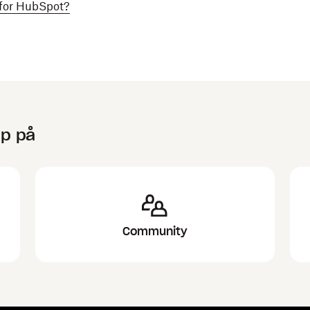
 for HubSpot?
lp på
Community