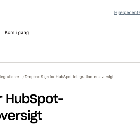
Hjælpecent
Kom i gang
tegrationer
Dropbox Sign for HubSpot-integration: en oversigt
r HubSpot-
oversigt