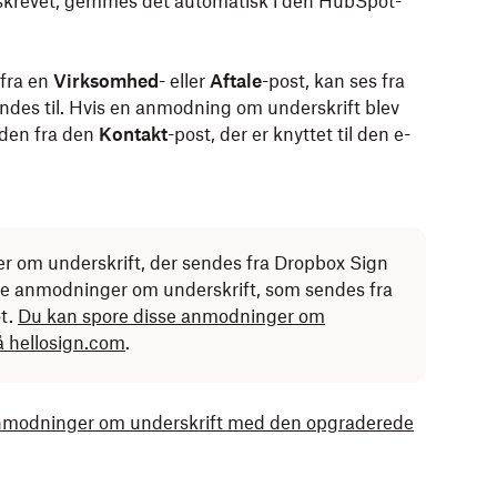
krevet, gemmes det automatisk i den HubSpot-
fra en
Virksomhed
- eller
Aftale
-post, kan ses fra
des til. Hvis en anmodning om underskrift blev
 den fra den
Kontakt
-post, der er knyttet til den e-
 om underskrift, der sendes fra Dropbox Sign
De anmodninger om underskrift, som sendes fra
ot.
Du kan spore disse anmodninger om
å hellosign.com
.
r anmodninger om underskrift med den opgraderede