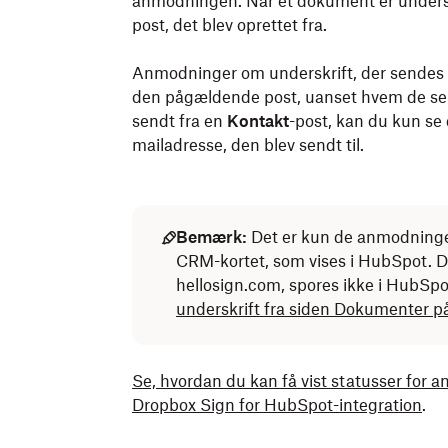
anmodningen. Når et dokument er unders
post, det blev oprettet fra.
Anmodninger om underskrift, der sendes 
den pågældende post, uanset hvem de sen
sendt fra en
Kontakt
-post, kan du kun se
mailadresse, den blev sendt til.
Bemærk:
Det er kun de anmodninger
CRM-kortet, som vises i HubSpot. 
hellosign.com, spores ikke i HubSp
underskrift fra siden Dokumenter p
Se, hvordan du kan få vist statusser fo
Dropbox Sign for HubSpot-integration
.