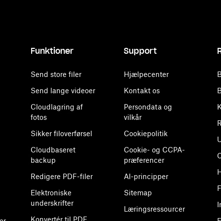
Funktioner
Support
Send store filer
Hjælpecenter
B
Send lange videoer
Kontakt os
B
Cloudlagring af
Persondata og
K
fotos
vilkår
R
Sikker filoverførsel
Cookiepolitik
U
Cloudbaseret
Cookie- og CCPA-
backup
præferencer
H
Redigere PDF-filer
AI-principper
F
Elektroniske
Sitemap
underskrifter
I
Læringsressourcer
Konvertér til PDF
er
F