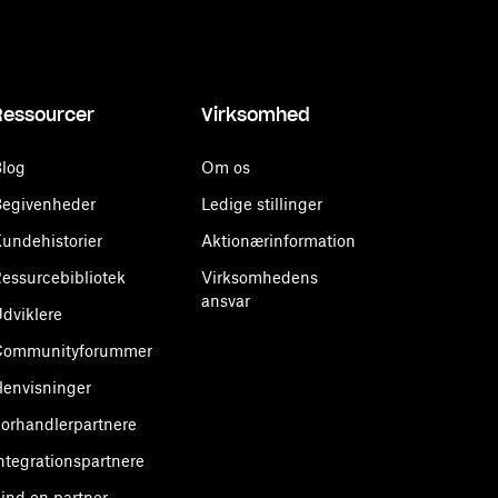
Ressourcer
Virksomhed
log
Om os
egivenheder
Ledige stillinger
undehistorier
Aktionærinformation
essurcebibliotek
Virksomhedens
ansvar
dviklere
Communityforummer
envisninger
orhandlerpartnere
ntegrationspartnere
ind en partner