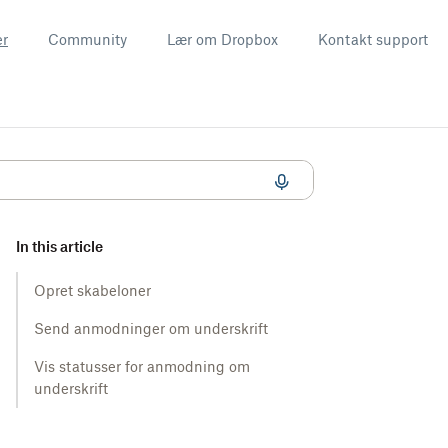
er
Community
Lær om Dropbox
Kontakt support
In this article
Opret skabeloner
Send anmodninger om underskrift
Vis statusser for anmodning om
underskrift