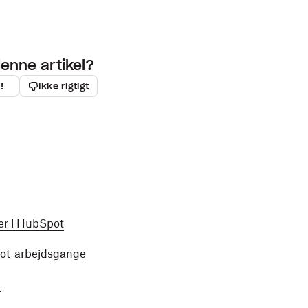
denne artikel?
!
Ikke rigtigt
er i HubSpot
pot-arbejdsgange
1