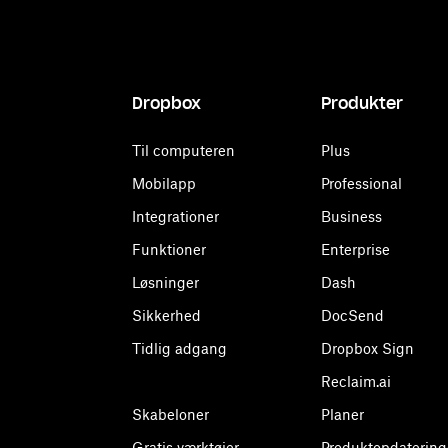
Dropbox
Produkter
Til computeren
Plus
Mobilapp
Professional
Integrationer
Business
Funktioner
Enterprise
Løsninger
Dash
Sikkerhed
DocSend
Tidlig adgang
Dropbox Sign
Reclaim.ai
Skabeloner
Planer
Gratis værktøjer
Produktopdatering