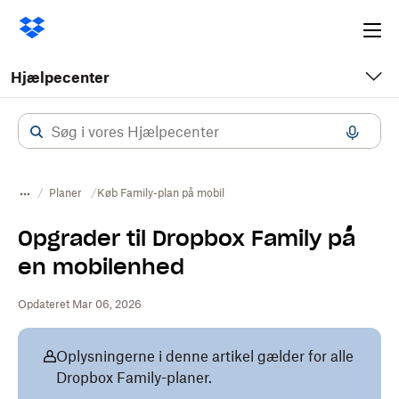
Ope
me
Hjælpecenter
Planer
Køb Family-plan på mobil
Opgrader til Dropbox Family på
en mobilenhed
Opdateret Mar 06, 2026
Oplysningerne i denne artikel gælder for alle
Dropbox Family-planer.