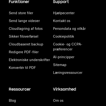
Funktioner
Support
Send store filer
Hjælpecenter
Send lange videoer
Kontakt os
Cloudlagring af fotos
Persondata og vilkår
Sikker filoverførsel
Cookiepolitik
Cloudbaseret backup
Cookie- og CCPA-
præferencer
Redigere PDF-filer
AI-principper
Elektroniske underskrifter
Sitemap
Konvertér til PDF
Læringsressourcer
Ressourcer
Virksomhed
Blog
Om os