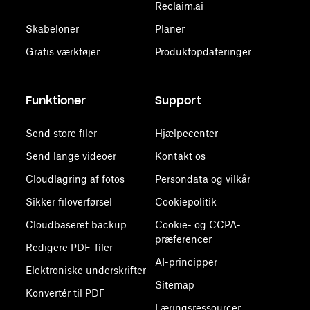
Reclaim.ai
Skabeloner
Planer
Gratis værktøjer
Produktopdateringer
Funktioner
Support
Send store filer
Hjælpecenter
Send lange videoer
Kontakt os
Cloudlagring af fotos
Persondata og vilkår
Sikker filoverførsel
Cookiepolitik
Cloudbaseret backup
Cookie- og CCPA-
præferencer
Redigere PDF-filer
AI-principper
Elektroniske underskrifter
Sitemap
Konvertér til PDF
Læringsressourcer