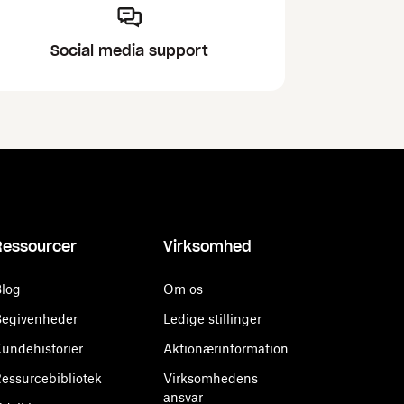
Social media support
Ressourcer
Virksomhed
log
Om os
egivenheder
Ledige stillinger
undehistorier
Aktionærinformation
essurcebibliotek
Virksomhedens
ansvar