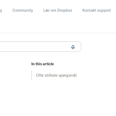
er
Community
Lær om Dropbox
Kontakt support
In this article
Ofte stillede spørgsmål