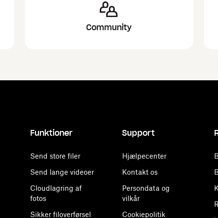
Community
Funktioner
Support
Send store filer
Hjælpecenter
B
Send lange videoer
Kontakt os
B
Cloudlagring af
Persondata og
K
fotos
vilkår
R
Sikker filoverførsel
Cookiepolitik