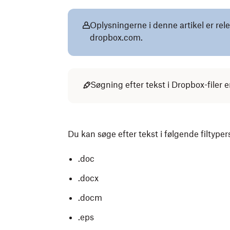
Oplysningerne i denne artikel er rel
dropbox.com.
Søgning efter tekst i Dropbox-filer 
Du kan søge efter tekst i følgende filtype
.doc
.docx
.docm
.eps