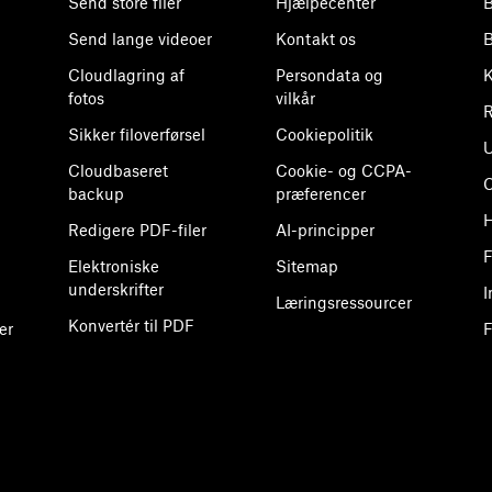
Send store filer
Hjælpecenter
B
Send lange videoer
Kontakt os
B
Cloudlagring af
Persondata og
K
fotos
vilkår
R
Sikker filoverførsel
Cookiepolitik
U
Cloudbaseret
Cookie- og CCPA-
backup
præferencer
H
Redigere PDF-filer
AI-principper
F
Elektroniske
Sitemap
underskrifter
I
Læringsressourcer
Konvertér til PDF
er
F