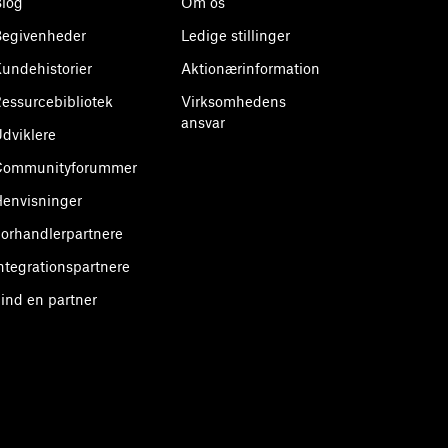
log
Om os
egivenheder
Ledige stillinger
undehistorier
Aktionærinformation
essurcebibliotek
Virksomhedens
ansvar
dviklere
Communityforummer
envisninger
orhandlerpartnere
ntegrationspartnere
ind en partner