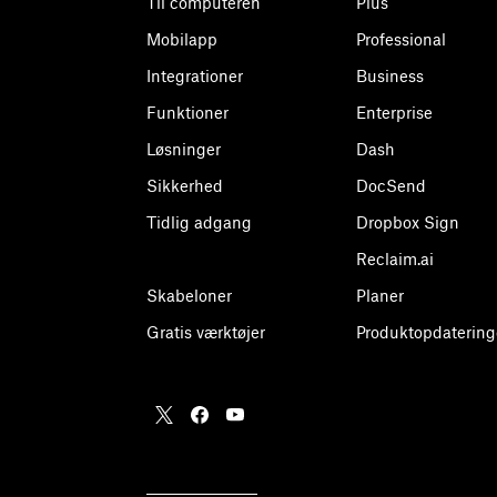
Til computeren
Plus
Mobilapp
Professional
Integrationer
Business
Funktioner
Enterprise
Løsninger
Dash
Sikkerhed
DocSend
Tidlig adgang
Dropbox Sign
Reclaim.ai
Skabeloner
Planer
Gratis værktøjer
Produktopdatering