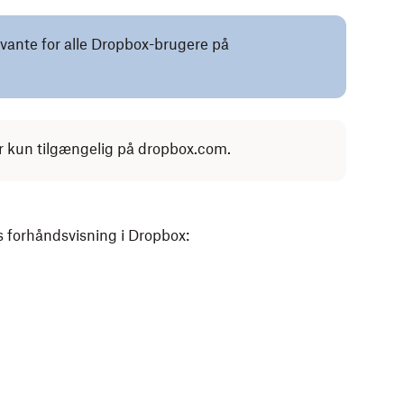
evante for alle Dropbox-brugere på
er kun tilgængelig på dropbox.com.
rs forhåndsvisning i Dropbox: