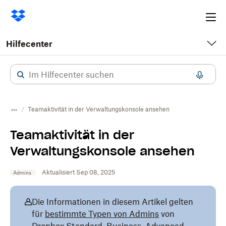
Ope
me
Hilfecenter
Teamaktivität in der Verwaltungskonsole ansehen
Teamaktivität in der
Verwaltungskonsole ansehen
Aktualisiert Sep 08, 2025
Admins
Die Informationen in diesem Artikel gelten
für
bestimmte Typen von Admins
von