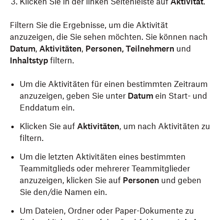
Klicken Sie in der linken Seitenleiste auf
Aktivität
.
Filtern Sie die Ergebnisse, um die Aktivität
Melden Sie sich als Admin bei dropbox.com an.
anzuzeigen, die Sie sehen möchten. Sie können nach
Klicken Sie links in der Seitenleiste auf
Datum
,
Aktivitäten
,
Personen,
Teilnehmern
und
Verwaltungskonsole
.
Inhaltstyp
filtern.
Klicken Sie unter
Produkte
auf das Drop-down-
Um die Aktivitäten für einen bestimmten Zeitraum
Menü links neben
Dropbox
.
anzuzeigen, geben Sie unter
Datum
ein Start- und
Klicken Sie auf
Sicherheit
.
Enddatum ein.
Klicken Sie auf den Filter
Aktivität
.
Klicken Sie auf
Aktivitäten
, um nach Aktivitäten zu
filtern.
Um die letzten Aktivitäten eines bestimmten
Teammitglieds oder mehrerer Teammitglieder
anzuzeigen, klicken Sie auf
Personen
und geben
Sie den/die Namen ein.
Um Dateien, Ordner oder Paper-Dokumente zu