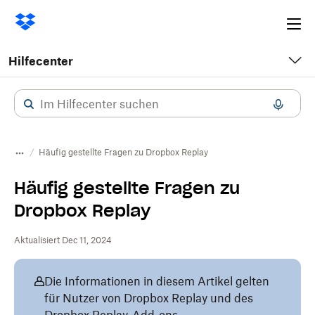
Ope
me
Hilfecenter
Häufig gestellte Fragen zu Dropbox Replay
Häufig gestellte Fragen zu
Dropbox Replay
Aktualisiert Dec 11, 2024
Die Informationen in diesem Artikel gelten
für Nutzer von Dropbox Replay und des