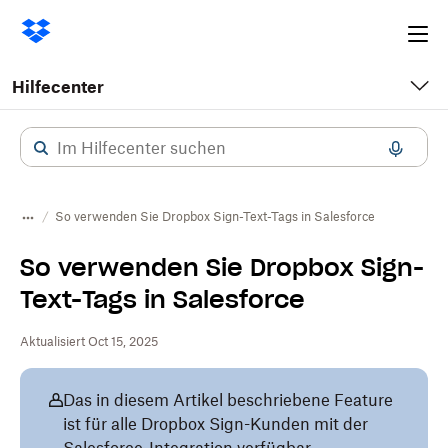
Ope
me
Hilfecenter
So verwenden Sie Dropbox Sign-Text-Tags in Salesforce
So verwenden Sie Dropbox Sign-
Text-Tags in Salesforce
Aktualisiert Oct 15, 2025
Das in diesem Artikel beschriebene Feature
ist für alle Dropbox Sign-Kunden mit der