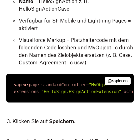
Name
= HelloSignAction z. B.
HelloSignActionCase
Verfügbar für SF Mobile und Lightning Pages =
aktiviert
Visualforce Markup = Platzhaltercode mit dem
folgenden Code löschen und MyObject__c durch
den Namen des Zielobjekts ersetzen (z. B. Case,
Custom_Agreement__c usw.)
Kopieren
<
apex:page
standardController
=
"MyObject__c"
extensions
=
"HelloSign.HSignActionExtension"
action
Klicken Sie auf
Speichern
.