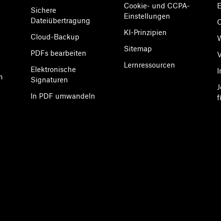
Cookie- und CCPA-
E
Sichere
Einstellungen
Dateiübertragung
KI-Prinzipien
Cloud-Backup
Sitemap
PDFs bearbeiten
V
Lernressourcen
Elektronische
I
n
Signaturen
J
In PDF umwandeln
f