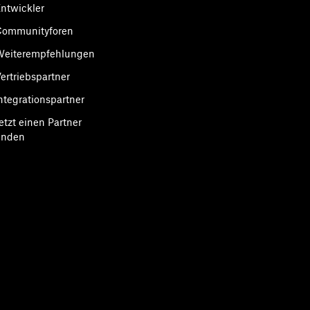
ntwickler
Communityforen
Weiterempfehlungen
ertriebspartner
ntegrationspartner
etzt einen Partner
inden