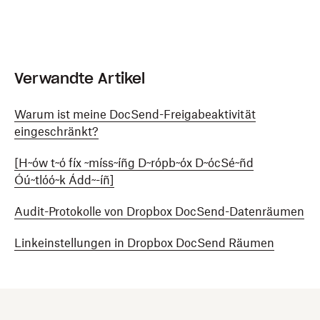
Verwandte Artikel
Warum ist meine DocSend-Freigabeaktivität
eingeschränkt?
[H~ów t~ó fíx ~míss~íñg D~rópb~óx D~ócSé~ñd
Óú~tlóó~k Ádd~-íñ]
Audit-Protokolle von Dropbox DocSend-Datenräumen
Linkeinstellungen in Dropbox DocSend Räumen