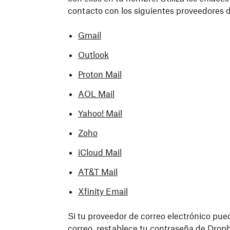
contacto con los siguientes proveedores de
Gmail
Outlook
Proton Mail
AOL Mail
Yahoo! Mail
Zoho
iCloud Mail
AT&T Mail
Xfinity Email
Si tu proveedor de correo electrónico pue
correo,
restablece tu contraseña de Drop