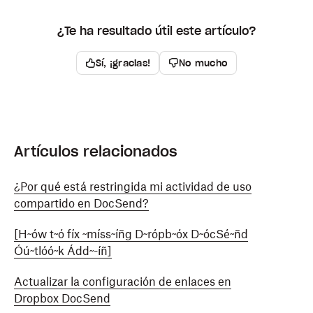
¿Te ha resultado útil este artículo?
Sí, ¡gracias!
No mucho
Artículos relacionados
¿Por qué está restringida mi actividad de uso
compartido en DocSend?
[H~ów t~ó fíx ~míss~íñg D~rópb~óx D~ócSé~ñd
Óú~tlóó~k Ádd~-íñ]
Actualizar la configuración de enlaces en
Dropbox DocSend