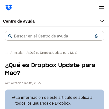
Ope
me
Centro de ayuda
Instalar
¿Qué es Dropbox Update para Mac?
¿Qué es Dropbox Update para
Mac?
Actualización Jan 31, 2025
La información de este artículo se aplica a
todos los usuarios de Dropbox.