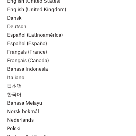
English
(United
States)
English
(United
Kingdom)
Dansk
Deutsch
Español
(Latinoamérica)
Español
(España)
Français (France)
Français (Canada)
Bahasa Indonesia
Italiano
日本語
한국어
Bahasa Melayu
Norsk bokmål
Nederlands
Polski