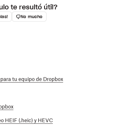
ulo te resultó útil?
roblema si haces lo siguiente:
cias!
No mucho
ar.
bajo consumo
.
ular; por ejemplo, cuando duermes.
a para tu equipo de Dropbox
opbox
ringir la cantidad de datos que pueden usar las
ción, sigue estos pasos:
ropbox
s.
eo HEIF (.heic) y HEVC
es
.