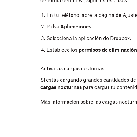
de forma definitiva, sigue estos pasos:
En tu teléfono, abre la página de Ajuste
Pulsa
Aplicaciones
.
Selecciona la aplicación de Dropbox.
Establece los
permisos de eliminación
Revisa tu configuración de segundo plan
Activa las cargas nocturnas
iOS limita las aplicaciones en segundo pla
Si estás cargando grandes cantidades de f
modificar esta configuración para Dropbox
cargas nocturnas
para cargar tu contenid
Más información sobre las cargas noctur
En tu teléfono, abre la página de Ajuste
Selecciona la aplicación de Dropbox.
Asegúrate de habilitar la
Actualización