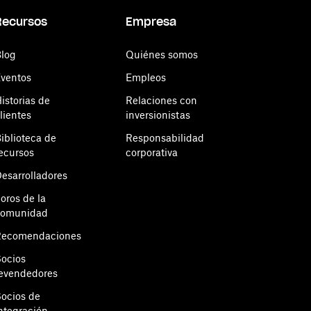
Recursos
Empresa
log
Quiénes somos
ventos
Empleos
istorias de
Relaciones con
lientes
inversionistas
iblioteca de
Responsabilidad
ecursos
corporativa
esarrolladores
oros de la
comunidad
Recomendaciones
ocios
evendedores
ocios de
ntegración