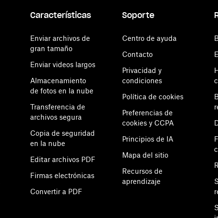
Características
Soporte
Enviar archivos de
Centro de ayuda
B
gran tamaño
Contacto
E
Enviar videos largos
Privacidad y
H
Almacenamiento
condiciones
c
de fotos en la nube
Política de cookies
B
Transferencia de
r
Preferencias de
archivos segura
cookies y CCPA
D
Copia de seguridad
Principios de IA
F
en la nube
Mapa del sitio
Editar archivos PDF
Recursos de
Firmas electrónicas
aprendizaje
S
e
Convertir a PDF
r
S
i