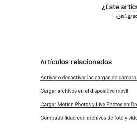
¿Este artíc
Nota
: Puedes ayudar a evitar este p
¡Sí, gra
Cargar tu dispositivo de forma regul
Evita la configuración del
Modo de 
No apagar el teléfono de forma reg
Artículos relacionados
Activar o desactivar las cargas de cámar
Revisa tu configuración de datos para Dr
Cargar archivos en el dispositivo móvil
Si usas datos móviles, tu plan podría rest
aplicaciones. Para verificar esta configura
Cargar Motion Photos y Live Photos en D
En tu teléfono, abre la página de Ajuste
Compatibilidad con archivos de foto y vid
Selecciona la aplicación de Dropbox.
Asegúrate de habilitar los
datos móvil