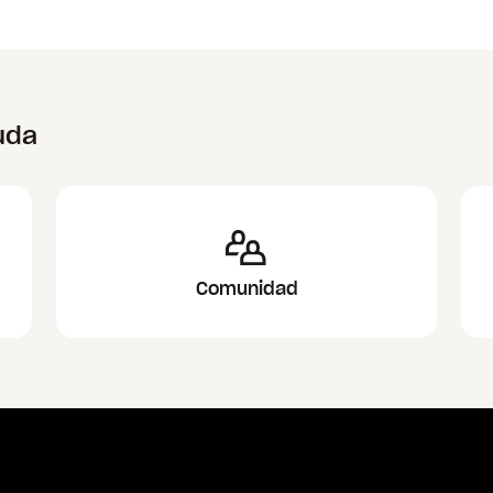
 de que el
Modo de ahorro de datos
no esté
uda
ro de datos
, sigue estos pasos:
óviles
.
Comunidad
se diferente según tu prestador de servicios
.