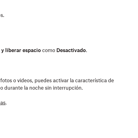
s.
y liberar espacio
como
Desactivado
.
o
no para extender la duración de la batería. Para
otos o videos, puedes activar la característica de
, sigue estos pasos:
o durante la noche sin interrupción.
nas
s.
.
 de aplicaciones en segundo plano
.