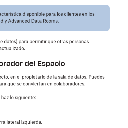
cterística disponible para los clientes en los
ed
y
Advanced Data Rooms
.
e datos) para permitir que otras personas
actualizado.
borador del Espacio
cto, en el propietario de la sala de datos. Puedes
ara que se conviertan en colaboradores.
haz lo siguiente:
ra lateral izquierda.