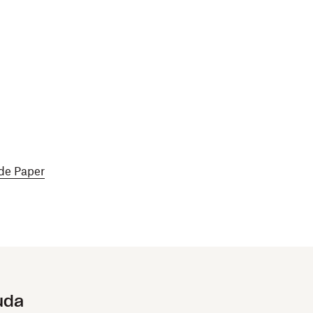
 de Paper
uda