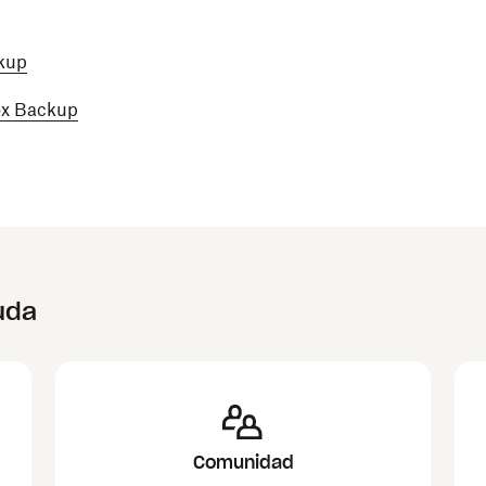
ckup
ox Backup
uda
Comunidad