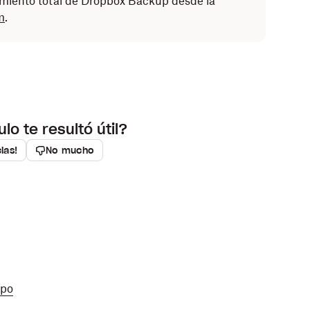
miento total de Dropbox Backup desde la
m
.
ulo te resultó útil?
cias!
No mucho
ipo