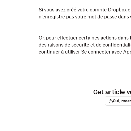
en bas à droite.
Si vous avez créé votre compte Dropbox e
n’enregistre pas votre mot de passe dans
Appuyez sur
E‑mail
.
Saisissez votre adresse e‑mail préférée.
Or, pour effectuer certaines actions dan
Cliquez sur
Modifier l’adresse e‑mail
.
des raisons de sécurité et de confidentia
Connectez-vous à votre compte dans l’
continuer à utiliser Se connecter avec Ap
Vérifiez votre nouvelle adresse e-mail en
reçu à cette adresse.
Cet article v
Oui, merc