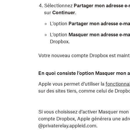
Sélectionnez
Partager mon adresse e‑
sur
Continuer
.
L’option
Partager mon adresse e‑ma
L’option
Masquer mon adresse e‑ma
Dropbox.
Votre nouveau compte Dropbox est mainten
Ouvrez
l’application mobile Dropbox
po
En quoi consiste l’option Masquer mon a
Appuyez sur
Connexion avec Apple
.
Apple vous permet d’utiliser la
fonctionna
sur des sites tiers, comme celui de Dropbo
Choisissez
Partager mon adresse e-ma
sur
Continuer
.
L’option
Partager mon adresse e‑ma
Si vous choisissez d’activer Masquer mo
compte Dropbox, Apple générera une adres
L’option
Masquer mon adresse e‑ma
@privaterelay.appleid.com.
Dropbox.