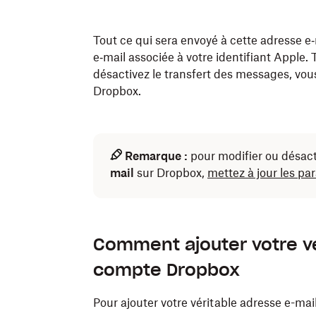
Appuyez sur
Continuer
.
Tout ce qui sera envoyé à cette adresse e
e‑mail associée à votre identifiant Apple. 
En cas de plantage de votre application pe
désactivez le transfert des messages, vou
suivant à nouveau ces instructions.
Dropbox.
Remarque :
pour modifier ou désac
mail
sur Dropbox,
mettez à jour les pa
Comment ajouter votre vé
compte Dropbox
Pour ajouter votre véritable adresse e-mai