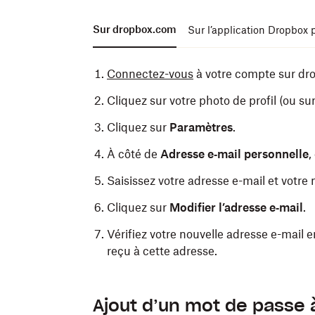
Sur dropbox.com
Sur l’application Dropbox 
Connectez-vous
à votre compte sur dr
Cliquez sur votre photo de profil (ou sur
Cliquez sur
Paramètres
.
À côté de
Adresse e‑mail personnelle
,
Saisissez votre adresse e-mail et votr
Cliquez sur
Modifier l’adresse e‑mail
.
Vérifiez votre nouvelle adresse e-mail en
reçu à cette adresse.
Ouvrez
l’application mobile Dropbox
po
Ajout d’un mot de passe
Appuyez sur l’icône représentant une 