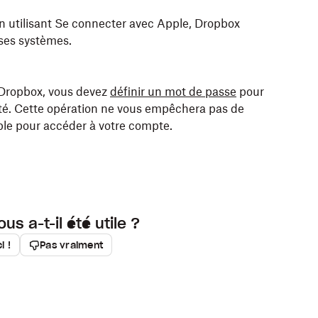
n utilisant Se connecter avec Apple, Dropbox
 ses systèmes.
s Dropbox, vous devez
définir un mot de passe
pour
lité. Cette opération ne vous empêchera pas de
application mobile Dropbox pour iOS.
ple pour accéder à votre compte.
 cliquant sur le lien dans l’e-mail de validation
ous a-t-il été utile ?
i !
Pas vraiment