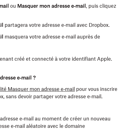
mail
ou
Masquer mon adresse e‑mail
, puis cliquez
il
partagera votre adresse e‑mail avec Dropbox.
il
masquera votre adresse e‑mail auprès de
ant créé et connecté à votre identifiant Apple.
ur iOS.
dresse e‑mail ?
lité Masquer mon adresse e‑mail
pour vous inscrire
x, sans devoir partager votre adresse e‑mail.
il
ou
Masquer mon adresse e-mail
, puis appuyez
il
partagera votre adresse e‑mail avec Dropbox.
n adresse e‑mail au moment de créer un nouveau
se e‑mail aléatoire avec le domaine
il
masquera votre adresse e‑mail auprès de