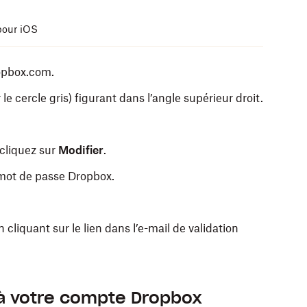
pour iOS
opbox.com.
 le cercle gris) figurant dans l’angle supérieur droit.
 cliquez sur
Modifier
.
e mot de passe Dropbox.
 cliquant sur le lien dans l’e-mail de validation
ur iOS.
 à votre compte Dropbox
personne et comportant le nom de votre compte,