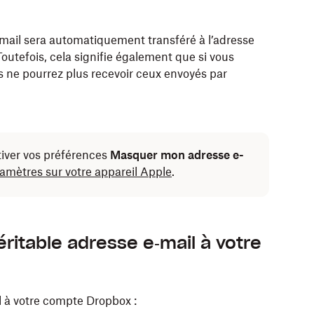
‑mail sera automatiquement transféré à l’adresse
Toutefois, cela signifie également que si vous
ndant la procédure d’inscription, finalisez-la en
s ne pourrez plus recevoir ceux envoyés par
tiver vos préférences
Masquer mon adresse e-
ramètres sur votre appareil Apple
.
ritable adresse e‑mail à votre
l à votre compte Dropbox :