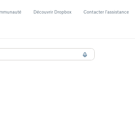
mmunauté
Découvrir Dropbox
Contacter l'assistance
périences produit Dropbox