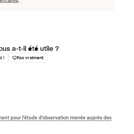
entaires
.
ous a-t-il été utile ?
i !
Pas vraiment
ment pour l’étude d’observation menée auprès des