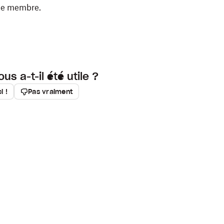
ue membre.
ous a-t-il été utile ?
i !
Pas vraiment