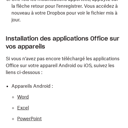
la flèche retour pour l’enregistrer. Vous accédez à
nouveau à votre Dropbox pour voir le fichier mis à
jour.
Ouvrez un fichier Office stocké dans votre
Installation des applications Office sur
Dropbox.
vos appareils
Appuyez sur l’icône Modifier. Vous êtes invité à
installer l’application Office appropriée (Word,
Si vous n’avez pas encore téléchargé les applications
Excel ou PowerPoint) et vous accédez directement
Office sur votre appareil Android ou iOS, suivez les
à l’App Store.
liens ci-dessous :
Sélectionnez
Installer
et autorisez le
Appareils Android :
téléchargement de l’application.
Word
Une fois cette application installée, revenez dans
votre application Dropbox. Appuyez sur Suivant
Excel
dans l’écran qui indique que l’installation est
PowerPoint
terminée, ou appuyez simplement à nouveau sur le
bouton Modifier si cet écran ne s’affiche pas. Vous