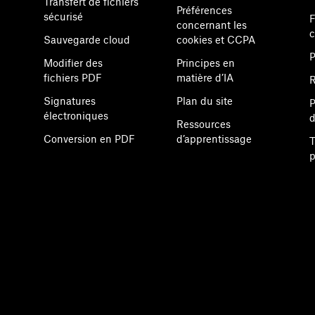
Transfert de fichiers
Préférences
sécurisé
F
concernant les
Sauvegarde cloud
cookies et CCPA
P
Modifier des
Principes en
fichiers PDF
matière d’IA
R
Signatures
Plan du site
P
électroniques
d
Ressources
Conversion en PDF
d’apprentissage
T
p