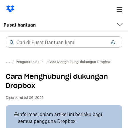
Ope
me
Pusat bantuan
Pengaturan akun
Cara Menghubungi dukungan Dropbox
Cara Menghubungi dukungan
Dropbox
Diperbarui Jul 06, 2026
Informasi dalam artikel ini berlaku bagi
semua pengguna Dropbox.