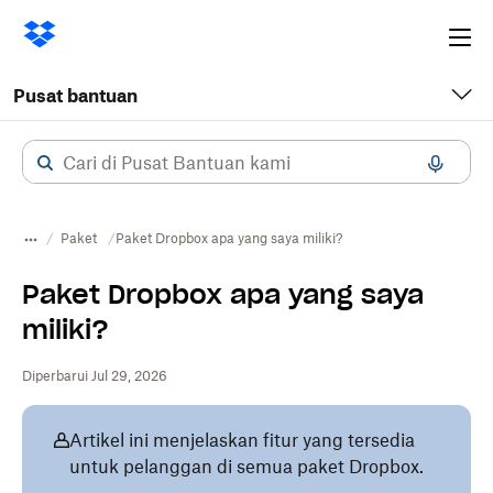
Ope
me
Pusat bantuan
Paket
Paket Dropbox apa yang saya miliki?
Paket Dropbox apa yang saya
miliki?
Diperbarui Jul 29, 2026
Artikel ini menjelaskan fitur yang tersedia
untuk pelanggan di semua paket Dropbox.