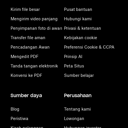
Kirim file besar
Pusat bantuan
Mengirim video panjang
Hubungi kami
Penyimpanan foto di awan
Privasi & ketentuan
Transfer file aman
Kebijakan cookie
Pencadangan Awan
Preferensi Cookie & CCPA
Mengedit PDF
Prinsip AI
Tanda tangan elektronik
Peta Situs
Konversi ke PDF
Sumber belajar
Sumber daya
Perusahaan
Blog
Tentang kami
Peristiwa
Lowongan
Kisah pelanggan
Hubungan investor