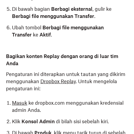
Di bawah bagian
Berbagi eksternal
, gulir ke
Berbagi file menggunakan Transfer
.
Ubah tombol
Berbagi file menggunakan
Transfer
ke
Aktif
.
Bagikan konten Replay dengan orang di luar tim
Anda
Pengaturan ini diterapkan untuk tautan yang dikirim
menggunakan
Dropbox Replay
. Untuk mengelola
pengaturan ini:
Masuk
ke dropbox.com menggunakan kredensial
admin Anda.
Klik
Konsol Admin
di bilah sisi sebelah kiri.
Di bawah
Produk
, klik menu tarik turun di sebelah