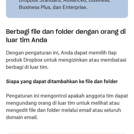
Dropbox Standard, Advanced, Business,
Business Plus, dan Enterprise.
Berbagi file dan folder dengan orang di
luar tim Anda
Dengan pengaturan ini, Anda dapat memilih tiap
produk Dropbox untuk mengizinkan atau membatasi
berbagi di luar tim.
Siapa yang dapat ditambahkan ke file dan folder
Pengaturan ini mengontrol apakah anggota tim dapat
mengundang orang di luar tim untuk melihat atau
mengedit file dan folder melalui email atau seluruh
domain email.