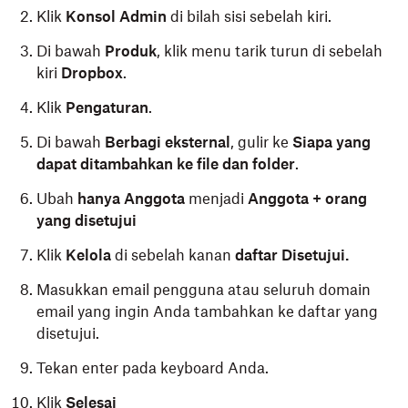
Klik
Konsol Admin
di bilah sisi sebelah kiri.
Di bawah
Produk
, klik menu tarik turun di sebelah
kiri
Dropbox
.
Klik
Pengaturan
.
Di bawah
Berbagi eksternal
, gulir ke
Siapa yang
dapat ditambahkan ke file dan folder
.
Ubah
hanya Anggota
menjadi
Anggota + orang
yang disetujui
Klik
Kelola
di sebelah kanan
daftar Disetujui.
Masukkan email pengguna atau seluruh domain
email yang ingin Anda tambahkan ke daftar yang
disetujui.
Tekan enter pada keyboard Anda.
Klik
Selesai