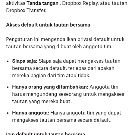
aktivitas
Tanda tangan
, Dropbox Replay, atau tautan
Dropbox Transfer.
Akses default untuk tautan bersama
Pengaturan ini mengendalikan privasi default untuk
tautan bersama yang dibuat oleh anggota tim.
Siapa saja:
Siapa saja dapat mengakses tautan
bersama secara default, terlepas dari apakah
mereka bagian dari tim atau tidak.
Hanya orang yang ditambahkan:
Anggota tim
harus mengundang seseorang untuk mengakses
tautan yang mereka buat.
Hanya anggota:
Hanya anggota tim yang dapat
mengakses tautan bersama secara default.
Izin default untuk tautan bersama