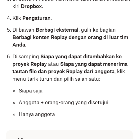
kiri
Dropbox
.
Klik
Pengaturan
.
Di bawah
Berbagi eksternal
, gulir ke bagian
Berbagi konten Replay dengan orang di luar tim
Anda
.
Di samping
Siapa yang dapat ditambahkan ke
proyek Replay
atau
Siapa yang dapat menerima
tautan file dan proyek Replay dari anggota
,
klik
menu tarik turun dan pilih salah satu:
Siapa saja
Anggota + orang-orang yang disetujui
Hanya anggota