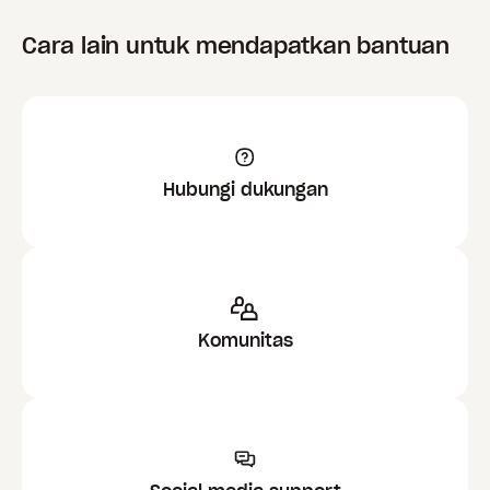
Cara lain untuk mendapatkan bantuan
Hubungi dukungan
Komunitas