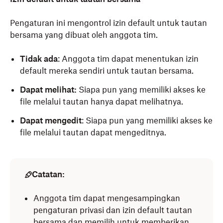
Pengaturan ini mengontrol izin default untuk tautan
bersama yang dibuat oleh anggota tim.
Tidak ada
: Anggota tim dapat menentukan izin
default mereka sendiri untuk tautan bersama.
Dapat melihat:
Siapa pun yang memiliki akses ke
file melalui tautan hanya dapat melihatnya.
Dapat mengedit
: Siapa pun yang memiliki akses ke
file melalui tautan dapat mengeditnya.
Catatan:
Anggota tim dapat mengesampingkan
pengaturan privasi dan izin default tautan
bersama dan memilih untuk memberikan