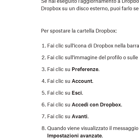
Se hai eseguito l’aggiornamento a Dropbox 
Apri
Finder
.
Dropbox su un disco esterno, puoi farlo seg
Fai clic con il pulsante destro sull’uni
Provider file in versione beta.
Per spostare la cartella Dropbox:
Seleziona
Crittografa
.
Fai clic sull'icona di Dropbox nella bar
Fai clic sull'immagine del profilo o sulle i
Fai clic su
Preferenze
.
Fai clic su
Account
.
Fai clic su
Esci
.
Fai clic su
Accedi con Dropbox
.
Fai clic su
Avanti
.
Quando viene visualizzato il messaggio 
Impostazioni avanzate
.