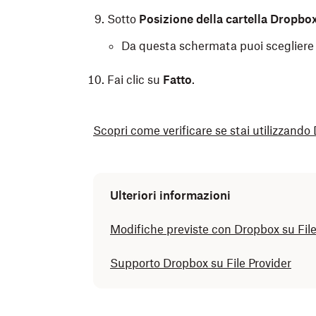
Sotto
Posizione della cartella Dropbo
Da questa schermata puoi scegliere di
Fai clic su
Fatto
.
Scopri come verificare se stai utilizzando 
Se non hai eseguito l’aggiornamento a Drop
attualmente archiviata su un disco estern
Ulteriori informazioni
su tale unità.
Scopri come eseguire l’aggi
Modifiche previste con Dropbox su File
Se non hai eseguito l’aggiornamento a Dro
Supporto Dropbox su File Provider
spostare la cartella Dropbox su un disco e
Sposta la cartella Dropbox su un’unità 