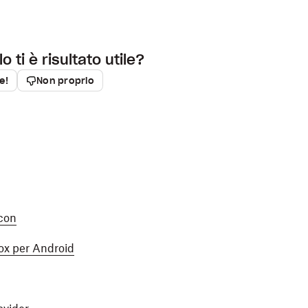
vider file.
o ti è risultato utile?
ie!
Non proprio
icon
ox per Android