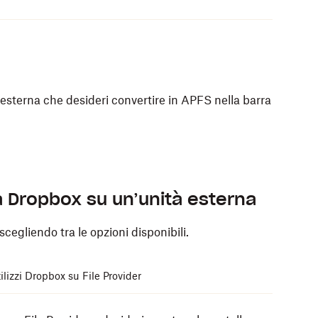
à esterna che desideri convertire in APFS nella barra
a Dropbox su un’unità esterna
i giorni, a seconda delle dimensioni e della
scegliendo tra le opzioni disponibili.
 più sulla crittografia Mac
.
sso di crittografia una volta avviato.
ilizzi Dropbox su File Provider