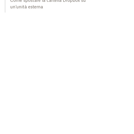
Come spostare la cartella Dropbox su
un’unità esterna