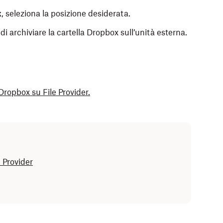
x
, seleziona la posizione desiderata.
 archiviare la cartella Dropbox sull’unità esterna.
Dropbox su File Provider.
box su File Provider e la cartella Dropbox è
o, puoi aggiornare e mantenere la cartella Dropbox
ornamento a Dropbox su File Provider.
 Provider
pbox su File Provider e desideri aggiornare e
sterno:
esterna.