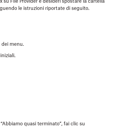
su File Provider e desideri spostare la cartella
uendo le istruzioni riportate di seguito.
tà esterna che desideri crittografare per Dropbox con
ra dei menu.
niziali.
“Abbiamo quasi terminato”, fai clic su