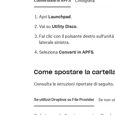
Conversione in APFS
Crittografia
Apri
Launchpad
.
Vai su
Utility Disco
.
Fai clic con il pulsante destro sull’unit
laterale sinistra.
Seleziona
Converti in APFS
.
Importante:
Come spostare la cartell
La crittografia può richiedere divers
Consulta le istruzioni riportate di seguito, 
velocità dell'unità esterna.
Scopri di
Non è possibile interrompere il proce
Se utilizzi Dropbox su File Provider
Se non ut