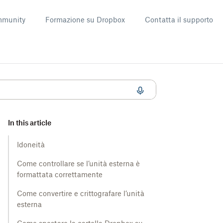
munity
Formazione su Dropbox
Contatta il supporto
ider
In this article
Idoneità
Come controllare se l’unità esterna è
formattata correttamente
Come convertire e crittografare l’unità
esterna