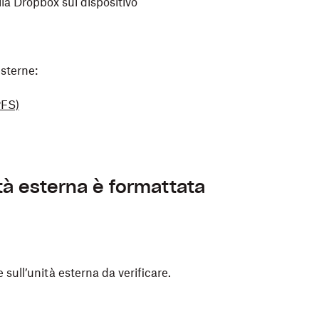
lla Dropbox sul dispositivo
esterne:
PFS)
tà esterna è formattata
 sull’unità esterna da verificare.