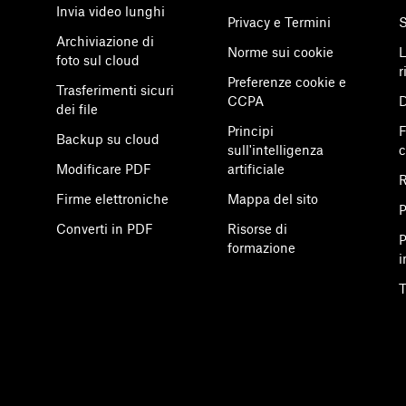
Invia video lunghi
Privacy e Termini
S
Archiviazione di
Norme sui cookie
L
foto sul cloud
r
Preferenze cookie e
Trasferimenti sicuri
CCPA
D
dei file
Principi
F
Backup su cloud
sull'intelligenza
Modificare PDF
artificiale
R
Firme elettroniche
Mappa del sito
P
Converti in PDF
Risorse di
P
formazione
i
T