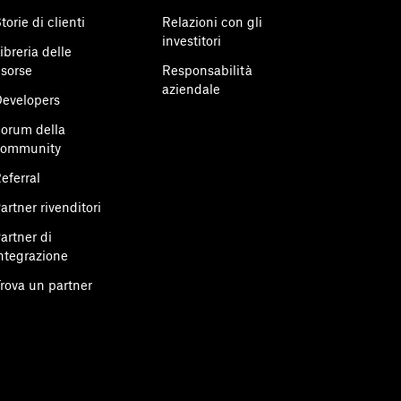
torie di clienti
Relazioni con gli
investitori
ibreria delle
isorse
Responsabilità
aziendale
evelopers
orum della
community
eferral
artner rivenditori
artner di
ntegrazione
rova un partner