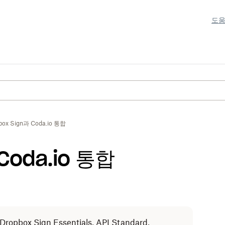
도움
box Sign과 Coda.io 통합
 Coda.io 통합
pbox Sign Essentials, API Standard,