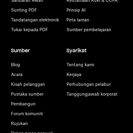
Sandaran Awan
Keutamaan Kuki & CCPA
Sunting PDF
Prinsip AI
Tandatangan elektronik
Peta laman
Tukar kepada PDF
Sumber pembelajaran
Sumber
Syarikat
Blog
Tentang kami
Acara
Kerjaya
Kisah pelanggan
Perhubungan pelabur
Pustaka sumber
Tanggungjawab korporat
Pembangun
Forum komuniti
Rujukan