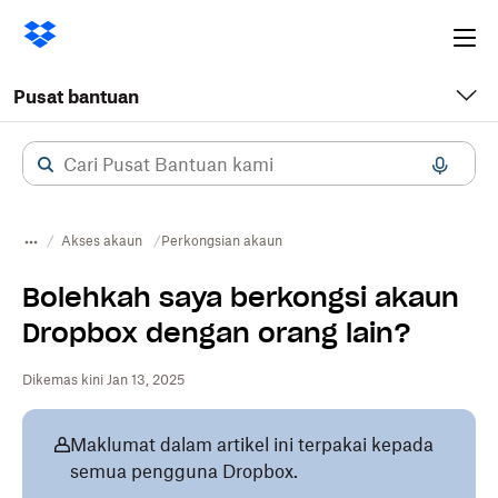
Ope
me
Pusat bantuan
Akses akaun
​​Perkongsian akaun
Bolehkah saya berkongsi akaun
Dropbox dengan orang lain?
Dikemas kini Jan 13, 2025
Maklumat dalam artikel ini terpakai kepada
semua pengguna Dropbox.