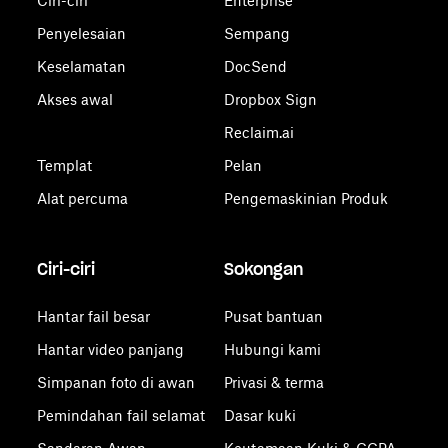
Ciri-ciri
Enterprise
Penyelesaian
Sempang
Keselamatan
DocSend
Akses awal
Dropbox Sign
Reclaim.ai
Templat
Pelan
Alat percuma
Pengemaskinian Produk
Ciri-ciri
Sokongan
Hantar fail besar
Pusat bantuan
Hantar video panjang
Hubungi kami
Simpanan foto di awan
Privasi & terma
Pemindahan fail selamat
Dasar kuki