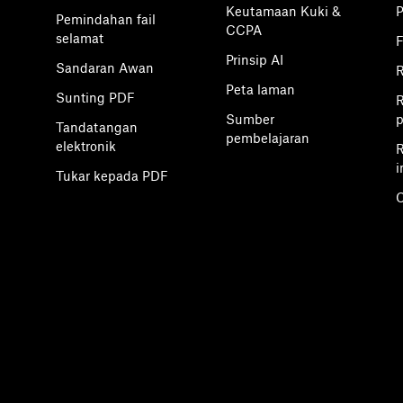
Keutamaan Kuki &
Pemindahan fail
CCPA
selamat
F
Prinsip AI
Sandaran Awan
Peta laman
Sunting PDF
R
Sumber
p
Tandatangan
pembelajaran
elektronik
R
i
Tukar kepada PDF
C