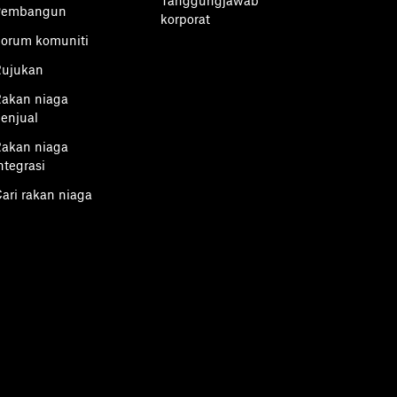
Tanggungjawab
Pembangun
korporat
orum komuniti
Rujukan
akan niaga
enjual
akan niaga
ntegrasi
ari rakan niaga