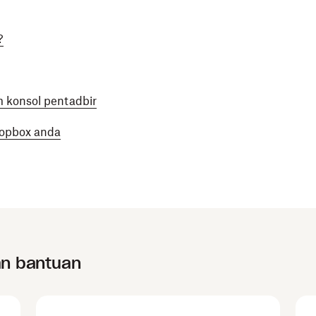
?
 konsol pentadbir
ropbox anda
an bantuan