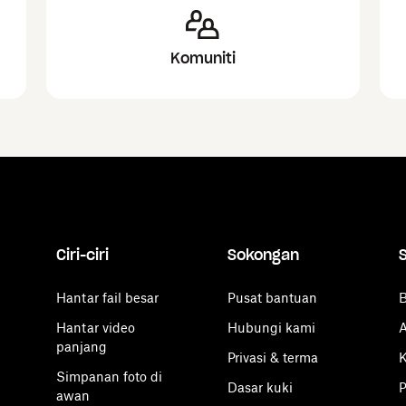
Komuniti
Ciri-ciri
Sokongan
Hantar fail besar
Pusat bantuan
B
Hantar video
Hubungi kami
A
panjang
Privasi & terma
K
Simpanan foto di
Dasar kuki
P
awan