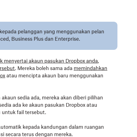
ai kepada pelanggan yang menggunakan pelan
ed, Business Plus dan Enterprise.
 menyertai akaun pasukan Dropbox anda
,
rsebut
. Mereka boleh sama ada
memindahkan
box
atau mencipta akaun baru menggunakan
kaun sedia ada, mereka akan diberi pilihan
sedia ada ke akaun pasukan Dropbox atau
untuk fail tersebut.
 automatik kepada kandungan dalam ruangan
si secara terus dengan mereka.