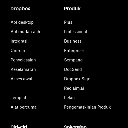
Dropbox
Produk
Apl desktop
Plus
Apl mudah alih
Professional
Integrasi
Business
Ciri-ciri
Enterprise
Penyelesaian
Sempang
Keselamatan
DocSend
Akses awal
Dropbox Sign
Reclaim.ai
Templat
Pelan
Alat percuma
Pengemaskinian Produk
Ciri-ciri
Sokongan