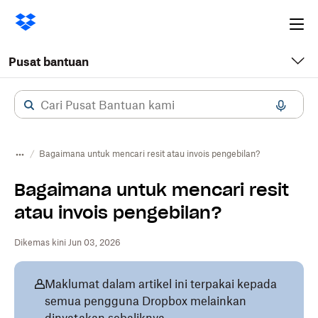
Ope
me
Pusat bantuan
Bagaimana untuk mencari resit atau invois pengebilan?
Bagaimana untuk mencari resit
atau invois pengebilan?
Dikemas kini Jun 03, 2026
Maklumat dalam artikel ini terpakai kepada
semua pengguna Dropbox melainkan