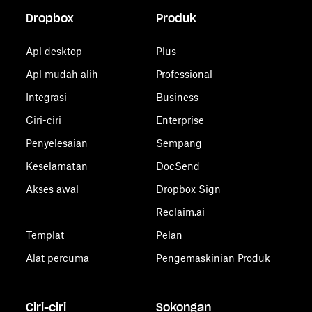
Dropbox
Produk
Apl desktop
Plus
Apl mudah alih
Professional
Integrasi
Business
Ciri-ciri
Enterprise
Penyelesaian
Sempang
Keselamatan
DocSend
Akses awal
Dropbox Sign
Reclaim.ai
Templat
Pelan
Alat percuma
Pengemaskinian Produk
Ciri-ciri
Sokongan