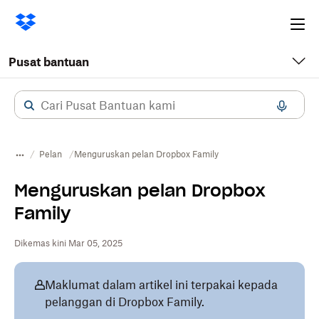
Ope
me
Pusat bantuan
Pelan
Menguruskan pelan Dropbox Family
Menguruskan pelan Dropbox
Family
Dikemas kini Mar 05, 2025
Maklumat dalam artikel ini terpakai kepada
pelanggan di Dropbox Family.