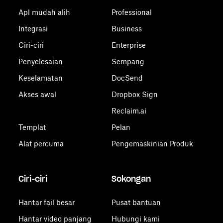
Apl mudah alih
Professional
Integrasi
Business
Ciri-ciri
Enterprise
Penyelesaian
Sempang
Keselamatan
DocSend
Akses awal
Dropbox Sign
Reclaim.ai
Templat
Pelan
Alat percuma
Pengemaskinian Produk
Ciri-ciri
Sokongan
Hantar fail besar
Pusat bantuan
Hantar video panjang
Hubungi kami