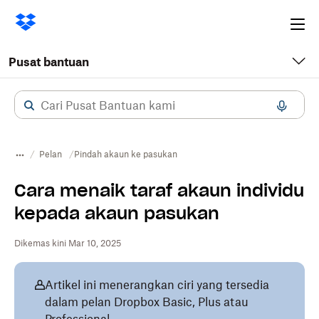
Ope
me
Pusat bantuan
Pelan
​​Pindah akaun ke pasukan
Cara menaik taraf akaun individu
kepada akaun pasukan
Dikemas kini Mar 10, 2025
Artikel ini menerangkan ciri yang tersedia
dalam pelan Dropbox Basic, Plus atau