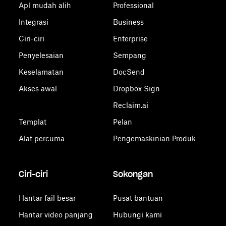
Apl mudah alih
Professional
Integrasi
Business
Ciri-ciri
Enterprise
Penyelesaian
Sempang
Keselamatan
DocSend
Akses awal
Dropbox Sign
Reclaim.ai
Templat
Pelan
Alat percuma
Pengemaskinian Produk
Ciri-ciri
Sokongan
Hantar fail besar
Pusat bantuan
Hantar video panjang
Hubungi kami