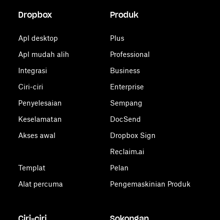
Dropbox
Produk
Apl desktop
Plus
Apl mudah alih
Professional
Integrasi
Business
Ciri-ciri
Enterprise
Penyelesaian
Sempang
Keselamatan
DocSend
Akses awal
Dropbox Sign
Reclaim.ai
Templat
Pelan
Alat percuma
Pengemaskinian Produk
Ciri-ciri
Sokongan