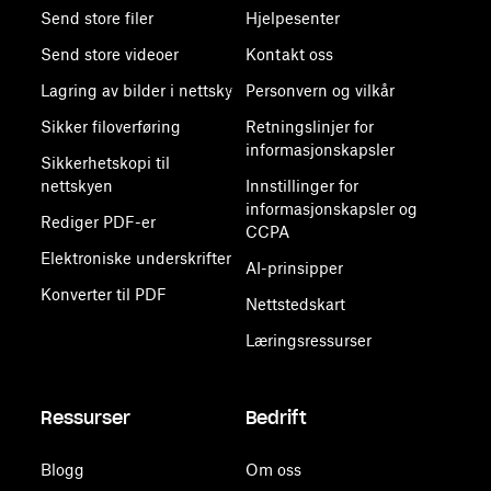
Send store filer
Hjelpesenter
Send store videoer
Kontakt oss
Lagring av bilder i nettsky
Personvern og vilkår
Sikker filoverføring
Retningslinjer for
informasjonskapsler
Sikkerhetskopi til
nettskyen
Innstillinger for
informasjonskapsler og
Rediger PDF-er
CCPA
Elektroniske underskrifter
AI-prinsipper
Konverter til PDF
Nettstedskart
Læringsressurser
Ressurser
Bedrift
Blogg
Om oss