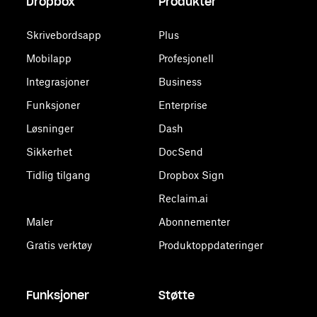
Dropbox
Produkter
Skrivebordsapp
Plus
Mobilapp
Profesjonell
Integrasjoner
Business
Funksjoner
Enterprise
Løsninger
Dash
Sikkerhet
DocSend
Tidlig tilgang
Dropbox Sign
Reclaim.ai
Maler
Abonnementer
Gratis verktøy
Produktoppdateringer
Funksjoner
Støtte