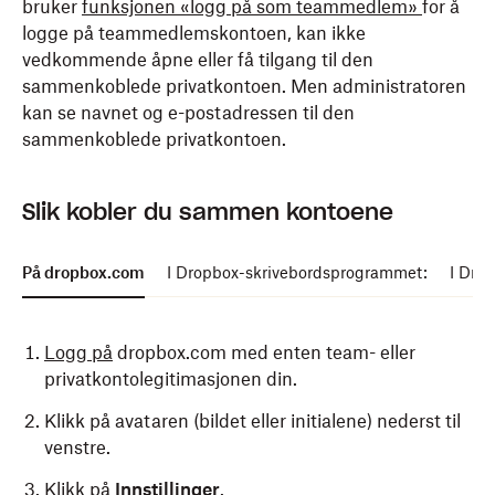
bruker
funksjonen «logg på som teammedlem»
for å
logge på teammedlemskontoen, kan ikke
vedkommende åpne eller få tilgang til den
sammenkoblede privatkontoen. Men administratoren
kan se navnet og e-postadressen til den
sammenkoblede privatkontoen.
Slik kobler du sammen kontoene
På dropbox.com
I Dropbox-skrivebordsprogrammet:
I Dro
Logg på
dropbox.com med enten team- eller
privatkontolegitimasjonen din.
Klikk på avataren (bildet eller initialene) nederst til
venstre.
Klikk på
Innstillinger
.