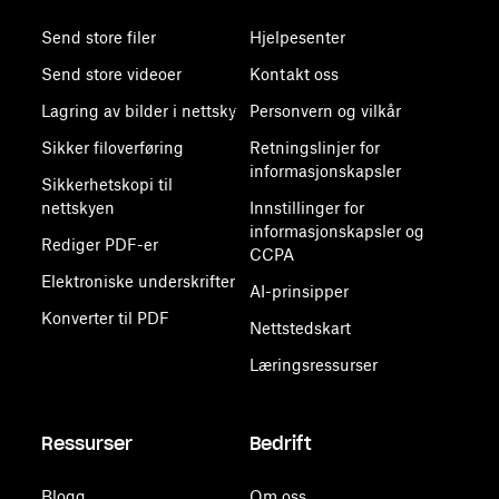
Send store filer
Hjelpesenter
Send store videoer
Kontakt oss
Lagring av bilder i nettsky
Personvern og vilkår
Sikker filoverføring
Retningslinjer for
informasjonskapsler
Sikkerhetskopi til
nettskyen
Innstillinger for
informasjonskapsler og
Rediger PDF-er
CCPA
Elektroniske underskrifter
AI-prinsipper
Konverter til PDF
Nettstedskart
Læringsressurser
Ressurser
Bedrift
Blogg
Om oss