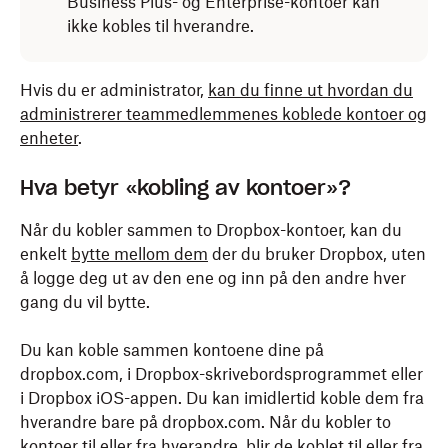
Business Plus- og Enterprise-kontoer kan
ikke kobles til hverandre.
Hvis du er administrator,
kan du finne ut hvordan du
administrerer teammedlemmenes koblede kontoer og
enheter
.
Hva betyr «kobling av kontoer»?
Når du kobler sammen to Dropbox-kontoer, kan du
enkelt
bytte mellom dem
der du bruker Dropbox, uten
å logge deg ut av den ene og inn på den andre hver
gang du vil bytte.
Du kan koble sammen kontoene dine på
dropbox.com, i Dropbox-skrivebordsprogrammet eller
i Dropbox iOS-appen. Du kan imidlertid koble dem fra
hverandre bare på dropbox.com. Når du kobler to
kontoer til eller fra hverandre, blir de koblet til eller fra