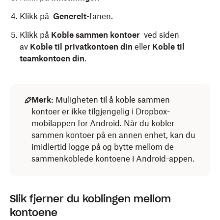
Klikk på
Generelt
-fanen.
Klikk på
Koble sammen kontoer
ved siden
av
Koble til privatkontoen din
eller
Koble til
teamkontoen din
.
Åpne Dropbox iOS-appen.
Klikk på
(Dropbox) i
oppgavelinjen
(Windows)
eller menylinjen
(Mac)
.
Merk:
Muligheten til å koble sammen
Logg på med teamkonto-legitimasjonen din.
kontoer er ikke tilgjengelig i Dropbox-
Klikk på avataren (profilbildet eller initialene)
Trykk på
(konto).
mobilappen for Android. Når du kobler
nederst til venstre.
sammen kontoer på en annen enhet, kan du
Trykk på
Legg til privatkonto
.
Klikk på
Innstillinger
.
imidlertid logge på og bytte mellom de
sammenkoblede kontoene i Android-appen.
Klikk på
Konto
-fanen.
Klikk på
Legg til privat konto
eller
Legg til
teamkonto
.
Slik fjerner du koblingen mellom
kontoene
Hvis du ikke ser dette alternativet,
kan det