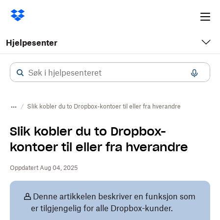
Ope
me
Hjelpesenter
Slik kobler du to Dropbox-kontoer til eller fra hverandre
Slik kobler du to Dropbox-
kontoer til eller fra hverandre
Oppdatert Aug 04, 2025
Denne artikkelen beskriver en funksjon som
er tilgjengelig for alle Dropbox-kunder.