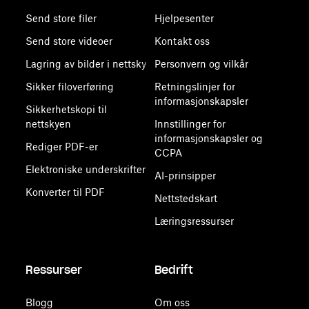
Send store filer
Hjelpesenter
Send store videoer
Kontakt oss
Lagring av bilder i nettsky
Personvern og vilkår
Sikker filoverføring
Retningslinjer for
informasjonskapsler
Sikkerhetskopi til
nettskyen
Innstillinger for
informasjonskapsler og
Rediger PDF-er
CCPA
Elektroniske underskrifter
AI-prinsipper
Konverter til PDF
Nettstedskart
Læringsressurser
Ressurser
Bedrift
Blogg
Om oss