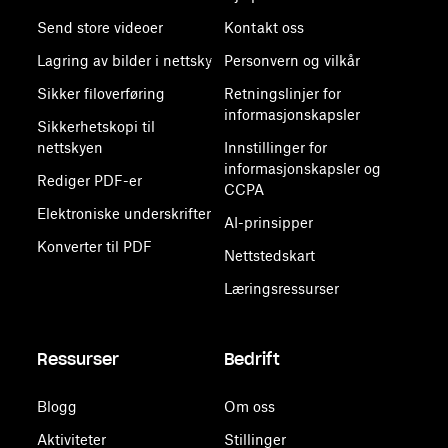
Send store videoer
Kontakt oss
Lagring av bilder i nettsky
Personvern og vilkår
Sikker filoverføring
Retningslinjer for
informasjonskapsler
Sikkerhetskopi til
nettskyen
Innstillinger for
informasjonskapsler og
Rediger PDF-er
CCPA
Elektroniske underskrifter
AI-prinsipper
Konverter til PDF
Nettstedskart
Læringsressurser
Ressurser
Bedrift
Blogg
Om oss
Aktiviteter
Stillinger