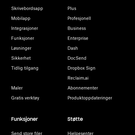
Skrivebordsapp
Plus
Mobilapp
Profesjonell
Integrasjoner
Business
Funksjoner
Enterprise
Løsninger
Dash
Sikkerhet
DocSend
Tidlig tilgang
Dropbox Sign
Reclaim.ai
Maler
Abonnementer
Gratis verktøy
Produktoppdateringer
Funksjoner
Støtte
Send store filer
Hjelpesenter