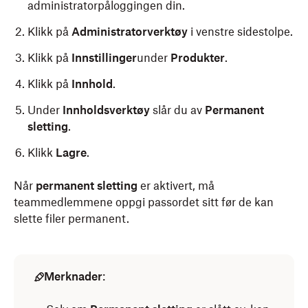
administratorpåloggingen din.
Klikk på
Administratorverktøy
i venstre sidestolpe.
Klikk på
Innstillinger
under
Produkter
.
Klikk på
Innhold
.
Under
Innholdsverktøy
slår du av
Permanent
sletting
.
Klikk
Lagre
.
Når
permanent sletting
er aktivert, må
teammedlemmene oppgi passordet sitt før de kan
slette filer permanent.
Merknader
: