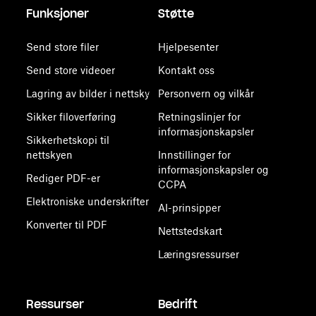
Funksjoner
Støtte
Send store filer
Hjelpesenter
Send store videoer
Kontakt oss
Lagring av bilder i nettsky
Personvern og vilkår
Sikker filoverføring
Retningslinjer for
informasjonskapsler
Sikkerhetskopi til
nettskyen
Innstillinger for
informasjonskapsler og
Rediger PDF-er
CCPA
Elektroniske underskrifter
AI-prinsipper
Konverter til PDF
Nettstedskart
Læringsressurser
Ressurser
Bedrift