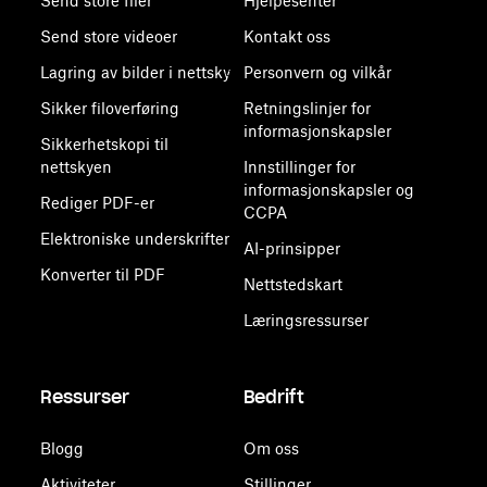
Send store filer
Hjelpesenter
Send store videoer
Kontakt oss
Lagring av bilder i nettsky
Personvern og vilkår
Sikker filoverføring
Retningslinjer for
informasjonskapsler
Sikkerhetskopi til
nettskyen
Innstillinger for
informasjonskapsler og
Rediger PDF-er
CCPA
Elektroniske underskrifter
AI-prinsipper
Konverter til PDF
Nettstedskart
Læringsressurser
Ressurser
Bedrift
Blogg
Om oss
Aktiviteter
Stillinger