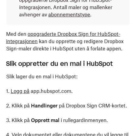
oppgraderte Dropbox Sign for HubSpot-
integrasjonen. Antall maler og mallenker
avhenger av
abonnementstype
.
Med den
oppgraderte Dropbox Sign for HubSpot-
integrasjonen
kan du opprette og redigere Dropbox
Sign-maler direkte i HubSpot uten å forlate appen.
Slik oppretter du en mal i HubSpot
Slik lager du en mal i HubSpot:
1.
Logg på
app.hubspot.com.
2. Klikk på
Handlinger
på Dropbox Sign CRM-kortet.
3. Klikk på
Opprett mal
i rullegardinmenyen.
4. Velg dokumentet eller dokumentene du vil legge til