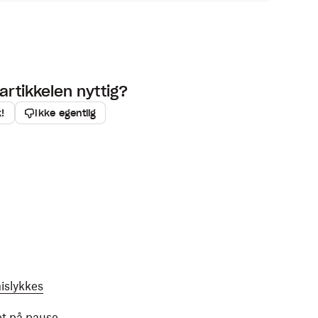
artikkelen nyttig?
k!
Ikke egentlig
islykkes
et på pause