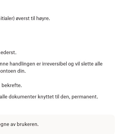
tialer) øverst til høyre.
ederst.
ne handlingen er irreversibel og vil slette alle
ontoen din.
 bekrefte.
 alle dokumenter knyttet til den, permanent.
egne av brukeren.