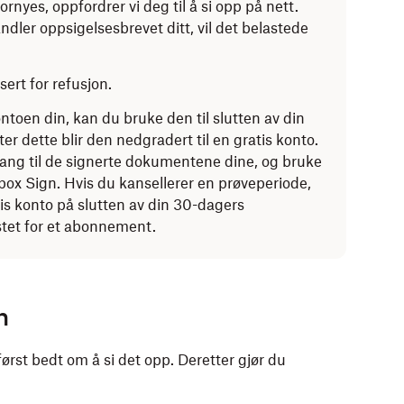
rnyes, oppfordrer vi deg til å si opp på nett.
ndler oppsigelsesbrevet ditt, vil det belastede
sert for refusjon.
toen din, kan du bruke den til slutten av din
r dette blir den nedgradert til en gratis konto.
lgang til de signerte dokumentene dine, og bruke
ox Sign. Hvis du kansellerer en prøveperiode,
atis konto på slutten av din 30-dagers
astet for et abonnement.
n
først bedt om å si det opp. Deretter gjør du