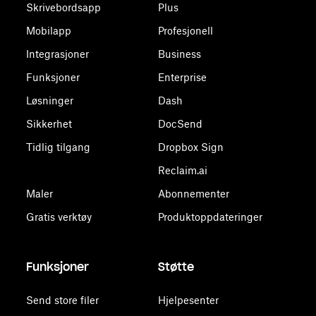
Skrivebordsapp
Plus
Mobilapp
Profesjonell
Integrasjoner
Business
Funksjoner
Enterprise
Løsninger
Dash
Sikkerhet
DocSend
Tidlig tilgang
Dropbox Sign
Reclaim.ai
Maler
Abonnementer
Gratis verktøy
Produktoppdateringer
Funksjoner
Støtte
Send store filer
Hjelpesenter