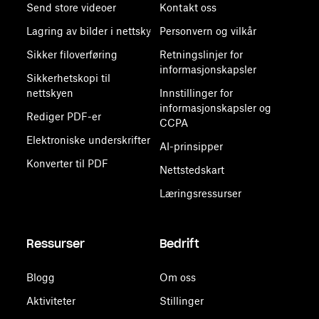
Send store videoer
Kontakt oss
Lagring av bilder i nettsky
Personvern og vilkår
Sikker filoverføring
Retningslinjer for
informasjonskapsler
Sikkerhetskopi til
nettskyen
Innstillinger for
informasjonskapsler og
Rediger PDF-er
CCPA
Elektroniske underskrifter
AI-prinsipper
Konverter til PDF
Nettstedskart
Læringsressurser
Ressurser
Bedrift
Blogg
Om oss
Aktiviteter
Stillinger