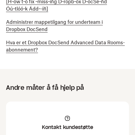
[H~ów t~ó fíx ~míss~íñg D~rópb~óx D~ócSé~ñd
Óú~tlóó~k Ádd~-íñ]
Administrer mappetilgang for underteam i
Dropbox DocSend
Hva er et Dropbox DocSend Advanced Data Rooms-
abonnement?
Andre måter å få hjelp på
Kontakt kundestøtte